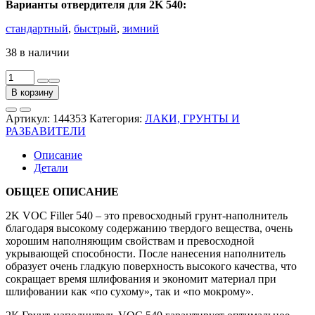
Варианты отвердителя для 2K 540:
стандартный
,
быстрый
,
зимний
38 в наличии
Количество
товара
В корзину
Грунт-
наполнитель
Артикул:
144353
Категория:
ЛАКИ, ГРУНТЫ И
2К
РАЗБАВИТЕЛИ
VOC
540
Описание
4:1
Детали
(3.6л),
чёрный
ОБЩЕЕ ОПИСАНИЕ
2K VOC Filler 540 – это превосходный грунт-наполнитель
благодаря высокому содержанию твердого вещества, очень
хорошим наполняющим свойствам и превосходной
укрывающей способности. После нанесения наполнитель
образует очень гладкую поверхность высокого качества, что
сокращает время шлифования и экономит материал при
шлифовании как «по сухому», так и «по мокрому».