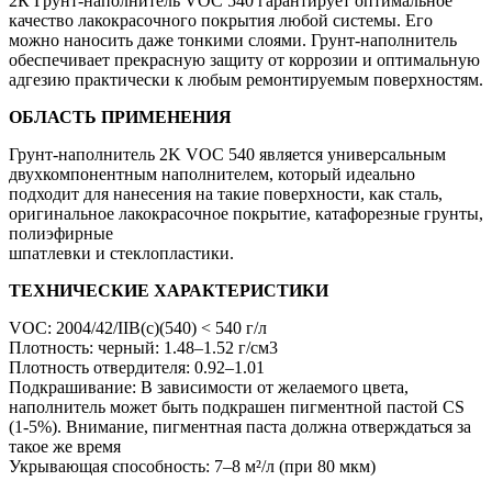
2К Грунт-наполнитель VOC 540 гарантирует оптимальное
качество лакокрасочного покрытия любой системы. Его
можно наносить даже тонкими слоями. Грунт-наполнитель
обеспечивает прекрасную защиту от коррозии и оптимальную
адгезию практически к любым ремонтируемым поверхностям.
ОБЛАСТЬ ПРИМЕНЕНИЯ
Грунт-наполнитель 2K VOC 540 является универсальным
двухкомпонентным наполнителем, который идеально
подходит для нанесения на такие поверхности, как сталь,
оригинальное лакокрасочное покрытие, катафорезные грунты,
полиэфирные
шпатлевки и стеклопластики.
ТЕХНИЧЕСКИЕ ХАРАКТЕРИСТИКИ
VOC: 2004/42/IIB(c)(540) < 540 г/л
Плотность: черный: 1.48–1.52 г/см3
Плотность отвердителя: 0.92–1.01
Подкрашивание: В зависимости от желаемого цвета,
наполнитель может быть подкрашен пигментной пастой CS
(1-5%). Внимание, пигментная паста должна отверждаться за
такое же время
Укрывающая способность: 7–8 м²/л (при 80 мкм)