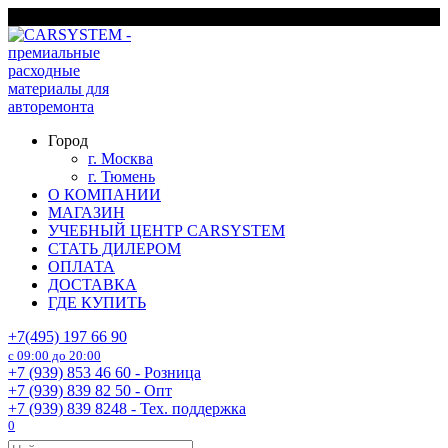
Перейти
г. Москва
к
содержанию
Город
г. Москва
г. Тюмень
О КОМПАНИИ
МАГАЗИН
УЧЕБНЫЙ ЦЕНТР CARSYSTEM
СТАТЬ ДИЛЕРОМ
ОПЛАТА
ДОСТАВКА
ГДЕ КУПИТЬ
+7(495) 197 66 90
с 09:00 до 20:00
+7 (939) 853 46 60 - Розница
+7 (939) 839 82 50 - Опт
+7 (939) 839 8248 - Тех. поддержка
0
Search