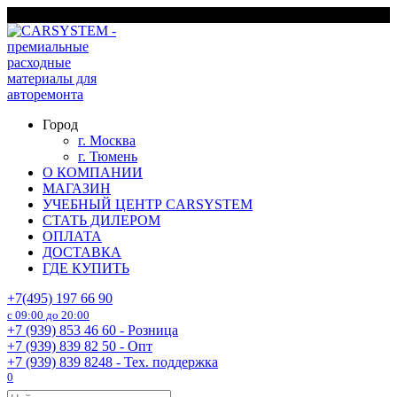
Перейти
г. Москва
к
содержанию
Город
г. Москва
г. Тюмень
О КОМПАНИИ
МАГАЗИН
УЧЕБНЫЙ ЦЕНТР CARSYSTEM
СТАТЬ ДИЛЕРОМ
ОПЛАТА
ДОСТАВКА
ГДЕ КУПИТЬ
+7(495) 197 66 90
с 09:00 до 20:00
+7 (939) 853 46 60 - Розница
+7 (939) 839 82 50 - Опт
+7 (939) 839 8248 - Тех. поддержка
0
Search