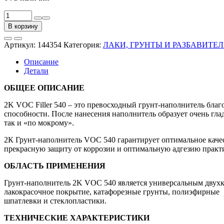
Количество
товара
В корзину
Грунт-
наполнитель
Артикул:
144354
Категория:
ЛАКИ, ГРУНТЫ И РАЗБАВИТЕ
2K
VOC
Описание
FILLER
Детали
540
4:1
ОБЩЕЕ ОПИСАНИЕ
(3.6л),
белый
2K VOC Filler 540 – это превосходный грунт-наполнитель бл
способности. После нанесения наполнитель образует очень гл
так и «по мокрому».
2К Грунт-наполнитель VOC 540 гарантирует оптимальное каче
прекрасную защиту от коррозии и оптимальную адгезию прак
ОБЛАСТЬ ПРИМЕНЕНИЯ
Грунт-наполнитель 2K VOC 540 является универсальным двухко
лакокрасочное покрытие, катафорезные грунты, полиэфирные
шпатлевки и стеклопластики.
ТЕХНИЧЕСКИЕ ХАРАКТЕРИСТИКИ