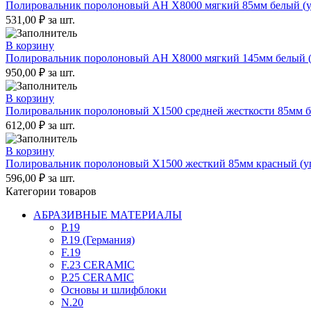
Полировальник поролоновый AH X8000 мягкий 85мм белый (уп
531,00
₽
за шт.
В корзину
Полировальник поролоновый AH X8000 мягкий 145мм белый (у
950,00
₽
за шт.
В корзину
Полировальник поролоновый X1500 средней жесткости 85мм бе
612,00
₽
за шт.
В корзину
Полировальник поролоновый X1500 жесткий 85мм красный (уп
596,00
₽
за шт.
Категории товаров
АБРАЗИВНЫЕ МАТЕРИАЛЫ
P.19
P.19 (Германия)
F.19
F.23 CERAMIC
P.25 CERAMIC
Основы и шлифблоки
N.20