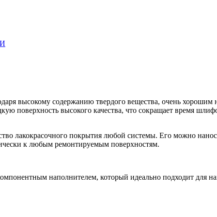
ЛИ
агодаря высокому содержанию твердого вещества, очень хорош
адкую поверхность высокого качества, что сокращает время шли
ство лакокрасочного покрытия любой системы. Его можно нанос
тически к любым ремонтируемым поверхностям.
мпонентным наполнителем, который идеально подходит для нане