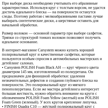
При выборе диска необходимо учитывать его абразивные
характеристики. Используя круг с толстым ворсом, не удастся
достичь идеального блеска — на поверхности останутся
следы. Поэтому работая с мелкоабразивными пастами лучше
выбирать синтетические диски, а шерстяные оставить для
начальной обработки.
Размер волокон — основной параметр при выборе салфеток.
Тряпки со структурой тонких волокон позволяют получить
идеальное основание.
В интернет-магазине Carsystem можно купить хороший
полировальный круг и качественные салфетки, которые
пользуются особым спросом в автомобильных мастерских и
детейлинг салонах.
• Carsystem POLISH Foam Black AH — круг чёрного цвета
диаметром 145 мм, изготовленный из полиуретана. Он
предназначен для финишной обработки: удаления
незначительных дефектов и создания глубокого блеска на
поверхности. Это полировальный круг из мягкого
пенополиуретана. Если же мастера детейлинга интересует
большая жесткость, нужно обратить внимание на круги с
обозначением POLISH Foam Yellow (желтый) или POLISH
Foam Green (зеленый). У всех кругов крепление липучка.
• FINISH Quadra C10 — жёсткий полировальный круг с