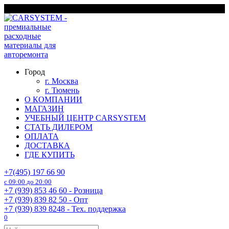
Перейти
г. Москва
к
содержанию
Город
г. Москва
г. Тюмень
О КОМПАНИИ
МАГАЗИН
УЧЕБНЫЙ ЦЕНТР CARSYSTEM
СТАТЬ ДИЛЕРОМ
ОПЛАТА
ДОСТАВКА
ГДЕ КУПИТЬ
+7(495) 197 66 90
с 09:00 до 20:00
+7 (939) 853 46 60 - Розница
+7 (939) 839 82 50 - Опт
+7 (939) 839 8248 - Тех. поддержка
0
Search