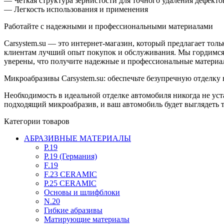
— Четкая структура зернистости для точного удаления дефекто
— Легкость использования и применения
Работайте с надежными и профессиональными материалами
Carsystem.su — это интернет-магазин, который предлагает то
клиентам лучший опыт покупок и обслуживания. Мы гордимся 
уверены, что получите надежные и профессиональные материал
Микроабразивы Carsystem.su: обеспечьте безупречную отделку 
Необходимость в идеальной отделке автомобиля никогда не у
подходящий микроабразив, и ваш автомобиль будет выглядеть т
Категории товаров
АБРАЗИВНЫЕ МАТЕРИАЛЫ
P.19
P.19 (Германия)
F.19
F.23 CERAMIC
P.25 CERAMIC
Основы и шлифблоки
N.20
Гибкие абразивы
Матирующие материалы