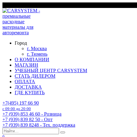
Перейти
г. Москва
к
содержанию
Город
г. Москва
г. Тюмень
О КОМПАНИИ
МАГАЗИН
УЧЕБНЫЙ ЦЕНТР CARSYSTEM
СТАТЬ ДИЛЕРОМ
ОПЛАТА
ДОСТАВКА
ГДЕ КУПИТЬ
+7(495) 197 66 90
с 09:00 до 20:00
+7 (939) 853 46 60 - Розница
+7 (939) 839 82 50 - Опт
+7 (939) 839 8248 - Тех. поддержка
Search
for:
0