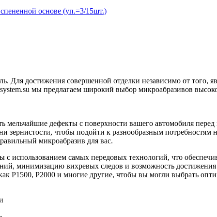
ененной основе (уп.=3/15шт.)
ь. Для достижения совершенной отделки независимо от того, яв
system.su мы предлагаем широкий выбор микроабразивов высоког
 мельчайшие дефекты с поверхности вашего автомобиля перед п
 зернистости, чтобы подойти к разнообразным потребностям на
правильный микроабразив для вас.
 с использованием самых передовых технологий, что обеспечив
ний, минимизацию вихревых следов и возможность достижения 
как Р1500, Р2000 и многие другие, чтобы вы могли выбрать опт
и