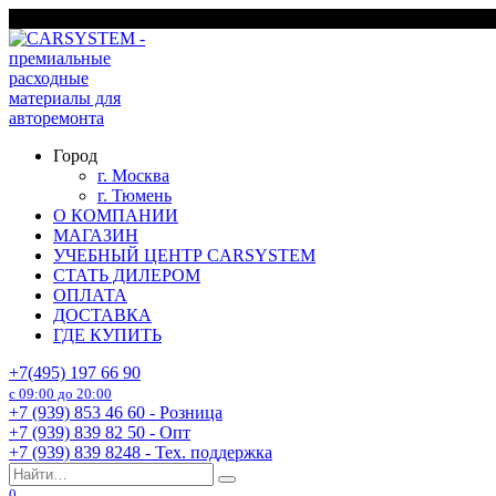
Перейти
г. Москва
к
содержанию
Город
г. Москва
г. Тюмень
О КОМПАНИИ
МАГАЗИН
УЧЕБНЫЙ ЦЕНТР CARSYSTEM
СТАТЬ ДИЛЕРОМ
ОПЛАТА
ДОСТАВКА
ГДЕ КУПИТЬ
+7(495) 197 66 90
с 09:00 до 20:00
+7 (939) 853 46 60 - Розница
+7 (939) 839 82 50 - Опт
+7 (939) 839 8248 - Тех. поддержка
Search
for:
0