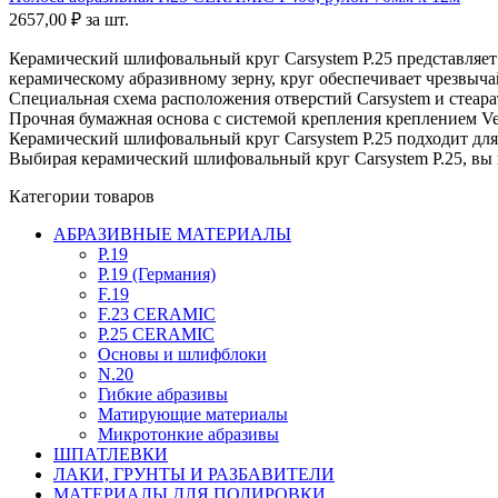
2657,00
₽
за шт.
Керамический шлифовальный круг Carsystem P.25 представляет
керамическому абразивному зерну, круг обеспечивает чрезвыч
Специальная схема расположения отверстий Carsystem и стеар
Прочная бумажная основа с системой крепления креплением Vel
Керамический шлифовальный круг Carsystem P.25 подходит для 
Выбирая керамический шлифовальный круг Carsystem P.25, вы 
Категории товаров
АБРАЗИВНЫЕ МАТЕРИАЛЫ
P.19
P.19 (Германия)
F.19
F.23 CERAMIC
P.25 CERAMIC
Основы и шлифблоки
N.20
Гибкие абразивы
Матирующие материалы
Микротонкие абразивы
ШПАТЛЕВКИ
ЛАКИ, ГРУНТЫ И РАЗБАВИТЕЛИ
МАТЕРИАЛЫ ДЛЯ ПОЛИРОВКИ