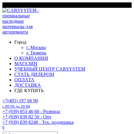
Перейти
г. Москва
к
содержанию
Город
г. Москва
г. Тюмень
О КОМПАНИИ
МАГАЗИН
УЧЕБНЫЙ ЦЕНТР CARSYSTEM
СТАТЬ ДИЛЕРОМ
ОПЛАТА
ДОСТАВКА
ГДЕ КУПИТЬ
+7(495) 197 66 90
с 09:00 до 20:00
+7 (939) 853 46 60 - Розница
+7 (939) 839 82 50 - Опт
+7 (939) 839 8248 - Тех. поддержка
0
Search