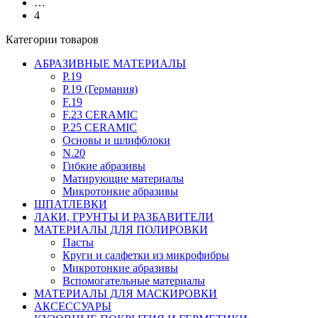
…
4
Категории товаров
АБРАЗИВНЫЕ МАТЕРИАЛЫ
P.19
P.19 (Германия)
F.19
F.23 CERAMIC
P.25 CERAMIC
Основы и шлифблоки
N.20
Гибкие абразивы
Матирующие материалы
Микротонкие абразивы
ШПАТЛЕВКИ
ЛАКИ, ГРУНТЫ И РАЗБАВИТЕЛИ
МАТЕРИАЛЫ ДЛЯ ПОЛИРОВКИ
Пасты
Круги и салфетки из микрофибры
Микротонкие абразивы
Вспомогательные материалы
МАТЕРИАЛЫ ДЛЯ МАСКИРОВКИ
АКСЕССУАРЫ