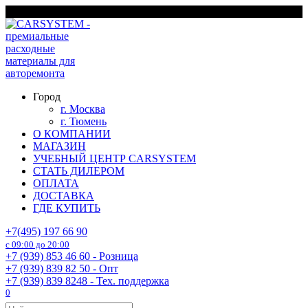
Перейти
г. Москва
к
содержанию
Город
г. Москва
г. Тюмень
О КОМПАНИИ
МАГАЗИН
УЧЕБНЫЙ ЦЕНТР CARSYSTEM
СТАТЬ ДИЛЕРОМ
ОПЛАТА
ДОСТАВКА
ГДЕ КУПИТЬ
+7(495) 197 66 90
с 09:00 до 20:00
+7 (939) 853 46 60 - Розница
+7 (939) 839 82 50 - Опт
+7 (939) 839 8248 - Тех. поддержка
0
Search