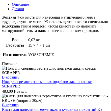
матирующего
Описание
геля
Детали
PREP-
BRUSH
Жесткая 4-см кисть для нанесения матирующего геля в
(40мм)
труднодоступные места. Жесткость щетины кисти специально
подобрана таким образом, чтобы качественно наносить
матирующий гель за наименьшее количеством проходов.
Вес
0,02 кг
Габариты
15 × 4 × 1 см
Изготовитель
VOSSCHEMIE
Похожие
В корзину
Нож для срезания застывших подтёков лака и краски
SCRAPER
483,00
₽
за шт.
В корзину
Кисть для нанесения герметиков и кузовных покрытий KS-