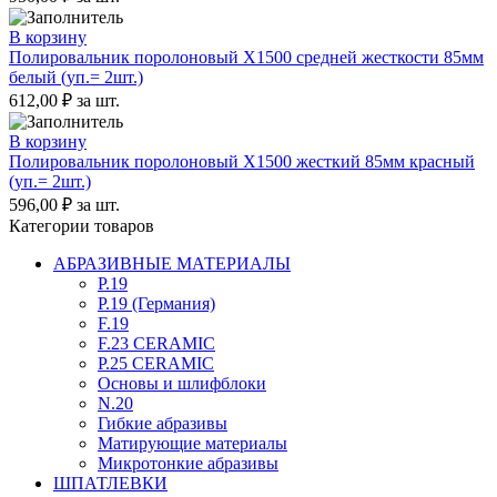
В корзину
Полировальник поролоновый X1500 средней жесткости 85мм
белый (уп.= 2шт.)
612,00
₽
за шт.
В корзину
Полировальник поролоновый X1500 жесткий 85мм красный
(уп.= 2шт.)
596,00
₽
за шт.
Категории товаров
АБРАЗИВНЫЕ МАТЕРИАЛЫ
P.19
P.19 (Германия)
F.19
F.23 CERAMIC
P.25 CERAMIC
Основы и шлифблоки
N.20
Гибкие абразивы
Матирующие материалы
Микротонкие абразивы
ШПАТЛЕВКИ