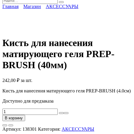
for:
Главная
Магазин
АКСЕССУАРЫ
Кисть для нанесения
матирующего геля PREP-
BRUSH (40мм)
242,00
₽
за шт.
Кисть для нанесения матирующего геля PREP-BRUSH (4.0см)
Доступно для предзаказа
Количество
товара
В корзину
Кисть
для
Артикул:
138301
Категория:
АКСЕССУАРЫ
нанесения