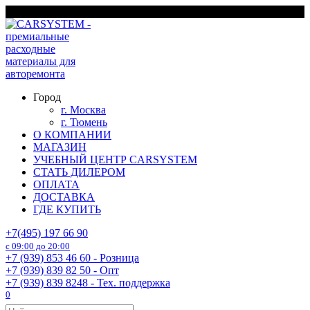
Перейти
г. Москва
к
содержанию
Город
г. Москва
г. Тюмень
О КОМПАНИИ
МАГАЗИН
УЧЕБНЫЙ ЦЕНТР CARSYSTEM
СТАТЬ ДИЛЕРОМ
ОПЛАТА
ДОСТАВКА
ГДЕ КУПИТЬ
+7(495) 197 66 90
с 09:00 до 20:00
+7 (939) 853 46 60 - Розница
+7 (939) 839 82 50 - Опт
+7 (939) 839 8248 - Тех. поддержка
0
Search