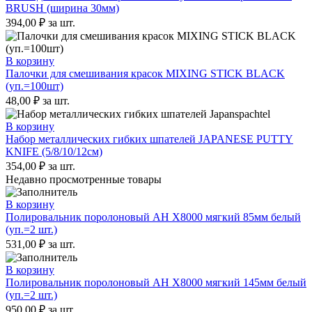
BRUSH (ширина 30мм)
394,00
₽
за шт.
В корзину
Палочки для смешивания красок MIXING STICK BLACK
(уп.=100шт)
48,00
₽
за шт.
В корзину
Набор металлических гибких шпателей JAPANESE PUTTY
KNIFE (5/8/10/12см)
354,00
₽
за шт.
Недавно просмотренные товары
В корзину
Полировальник поролоновый AH X8000 мягкий 85мм белый
(уп.=2 шт.)
531,00
₽
за шт.
В корзину
Полировальник поролоновый AH X8000 мягкий 145мм белый
(уп.=2 шт.)
950,00
₽
за шт.