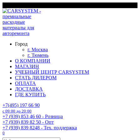
Перейти
г. Москва
к
содержанию
Город
г. Москва
г. Тюмень
О КОМПАНИИ
МАГАЗИН
УЧЕБНЫЙ ЦЕНТР CARSYSTEM
СТАТЬ ДИЛЕРОМ
ОПЛАТА
ДОСТАВКА
ГДЕ КУПИТЬ
+7(495) 197 66 90
с 09:00 до 20:00
+7 (939) 853 46 60 - Розница
+7 (939) 839 82 50 - Опт
+7 (939) 839 8248 - Тех. поддержка
0
Search