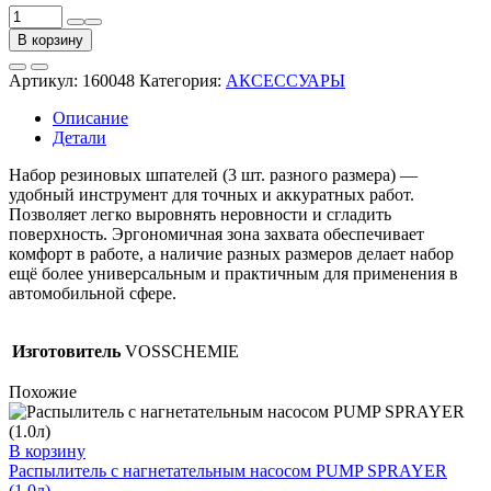
Количество
товара
В корзину
Набор
фигурных
Артикул:
160048
Категория:
АКСЕССУАРЫ
резиновых
шпателей
Описание
3шт.
Детали
(замена
арт.159448)
Набор резиновых шпателей (3 шт. разного размера) —
удобный инструмент для точных и аккуратных работ.
Позволяет легко выровнять неровности и сгладить
поверхность. Эргономичная зона захвата обеспечивает
комфорт в работе, а наличие разных размеров делает набор
ещё более универсальным и практичным для применения в
автомобильной сфере.
Изготовитель
VOSSCHEMIE
Похожие
В корзину
Распылитель с нагнетательным насосом PUMP SPRAYER
(1.0л)