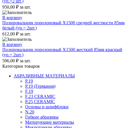
(уп.=2 шт.)
950,00
₽
за шт.
В корзину
Полировальник поролоновый X1500 средней жесткости 85мм
белый (уп.= 2шт.)
612,00
₽
за шт.
В корзину
Полировальник поролоновый X1500 жесткий 85мм красный
(уп.= 2шт.)
596,00
₽
за шт.
Категории товаров
АБРАЗИВНЫЕ МАТЕРИАЛЫ
P.19
P.19 (Германия)
F.19
F.23 CERAMIC
P.25 CERAMIC
Основы и шлифблоки
N.20
Гибкие абразивы
Матирующие материалы
Микротонкие абразивы