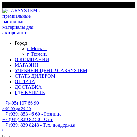
Перейти
г. Москва
к
содержанию
Город
г. Москва
г. Тюмень
О КОМПАНИИ
МАГАЗИН
УЧЕБНЫЙ ЦЕНТР CARSYSTEM
СТАТЬ ДИЛЕРОМ
ОПЛАТА
ДОСТАВКА
ГДЕ КУПИТЬ
+7(495) 197 66 90
с 09:00 до 20:00
+7 (939) 853 46 60 - Розница
+7 (939) 839 82 50 - Опт
+7 (939) 839 8248 - Тех. поддержка
0
Search