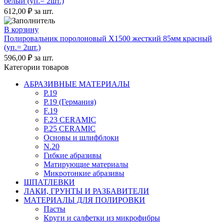
белый (уп.= 2шт.)
612,00
₽
за шт.
В корзину
Полировальник поролоновый X1500 жесткий 85мм красный
(уп.= 2шт.)
596,00
₽
за шт.
Категории товаров
АБРАЗИВНЫЕ МАТЕРИАЛЫ
P.19
P.19 (Германия)
F.19
F.23 CERAMIC
P.25 CERAMIC
Основы и шлифблоки
N.20
Гибкие абразивы
Матирующие материалы
Микротонкие абразивы
ШПАТЛЕВКИ
ЛАКИ, ГРУНТЫ И РАЗБАВИТЕЛИ
МАТЕРИАЛЫ ДЛЯ ПОЛИРОВКИ
Пасты
Круги и салфетки из микрофибры