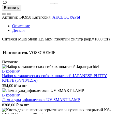
Количество
товара
В корзину
Ситечки
фильтр
Артикул:
146958
Категория:
АКСЕССУАРЫ
для
краски
Описание
MULTI
Детали
STRAIN
190
Ситечки Multi Strain 125 мкм, гжелтый фильтр (кор.=1000 шт)
мкм,
желтые
(кор.=1000
Изготовитель
VOSSCHEMIE
шт)
Похожие
В корзину
Набор металлических гибких шпателей JAPANESE PUTTY
KNIFE (5/8/10/12см)
354,00
₽
за шт.
В корзину
Лампа ультрафиолетовая UV SMART LAMP
8308,00
₽
за шт.