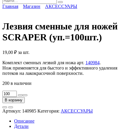
for:
Главная
Магазин
АКСЕССУАРЫ
Лезвия сменные для ножей
SCRAPER (уп.=100шт.)
19,00
₽
за шт.
Комплект сменных лезвий для ножа арт.
140984
.
Нож применяется для быстого и эффективного удаления
потеков на лакокрасочной поверхности.
200 в наличии
Количество
товара
В корзину
Лезвия
сменные
Артикул:
140985
Категория:
АКСЕССУАРЫ
для
ножей
Описание
SCRAPER
Детали
(уп.=100шт.)