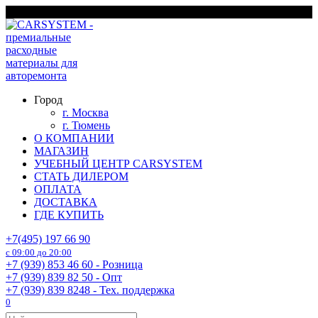
Перейти
г. Москва
к
содержанию
Город
г. Москва
г. Тюмень
О КОМПАНИИ
МАГАЗИН
УЧЕБНЫЙ ЦЕНТР CARSYSTEM
СТАТЬ ДИЛЕРОМ
ОПЛАТА
ДОСТАВКА
ГДЕ КУПИТЬ
+7(495) 197 66 90
с 09:00 до 20:00
+7 (939) 853 46 60 - Розница
+7 (939) 839 82 50 - Опт
+7 (939) 839 8248 - Тех. поддержка
0
Search