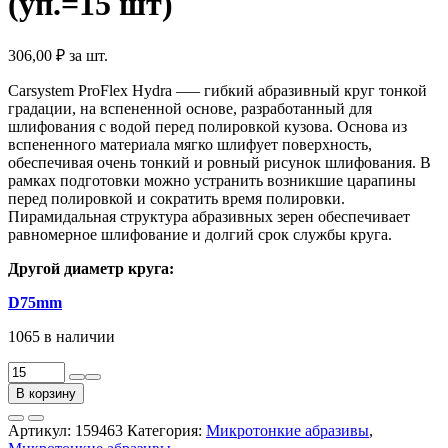
(уп.=15 шт)
306,00
₽
за шт.
Carsystem ProFlex Hydra –— гибкий абразивный круг тонкой
градации, на вспененной основе, разработанный для
шлифования с водой перед полировкой кузова. Основа из
вспененного материала мягко шлифует поверхность,
обеспечивая очень тонкий и ровный рисунок шлифования. В
рамках подготовки можно устранить возникшие царапины
перед полировкой и сократить время полировки.
Пирамидальная структура абразивных зерен обеспечивает
равномерное шлифование и долгий срок службы круга.
Другой диаметр круга:
D75mm
1065 в наличии
Количество
товара
В корзину
Круг
шлифовальный
Артикул:
159463
Категория:
Микротонкие абразивы
,
PROFLEX