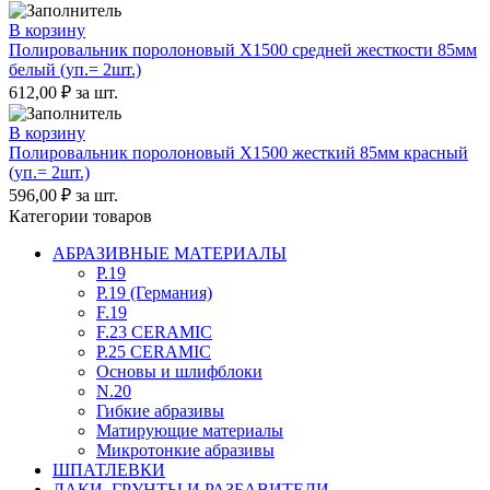
В корзину
Полировальник поролоновый X1500 средней жесткости 85мм
белый (уп.= 2шт.)
612,00
₽
за шт.
В корзину
Полировальник поролоновый X1500 жесткий 85мм красный
(уп.= 2шт.)
596,00
₽
за шт.
Категории товаров
АБРАЗИВНЫЕ МАТЕРИАЛЫ
P.19
P.19 (Германия)
F.19
F.23 CERAMIC
P.25 CERAMIC
Основы и шлифблоки
N.20
Гибкие абразивы
Матирующие материалы
Микротонкие абразивы
ШПАТЛЕВКИ
ЛАКИ, ГРУНТЫ И РАЗБАВИТЕЛИ