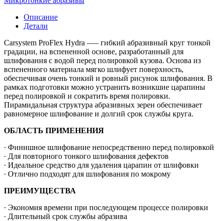
Микротонкие абразивы
HYDRA
D152mm
Описание
P3000,
Детали
на
вспененной
Carsystem ProFlex Hydra –— гибкий абразивный круг тонкой
основе
градации, на вспененной основе, разработанный для
(уп.=15
шлифования с водой перед полировкой кузова. Основа из
шт)
вспененного материала мягко шлифует поверхность,
обеспечивая очень тонкий и ровный рисунок шлифования. В
рамках подготовки можно устранить возникшие царапины
перед полировкой и сократить время полировки.
Пирамидальная структура абразивных зерен обеспечивает
равномерное шлифование и долгий срок службы круга.
ОБЛАСТЬ ПРИМЕНЕНИЯ
∙ Финишное шлифование непосредственно перед полировкой
∙ Для повторного тонкого шлифования дефектов
∙ Идеальное средство для удаления царапин от шлифовки
∙ Отлично подходят для шлифования по мокрому
ПРЕИМУЩЕСТВА
∙ Экономия времени при последующем процессе полировки
∙ Длительный срок службы абразива