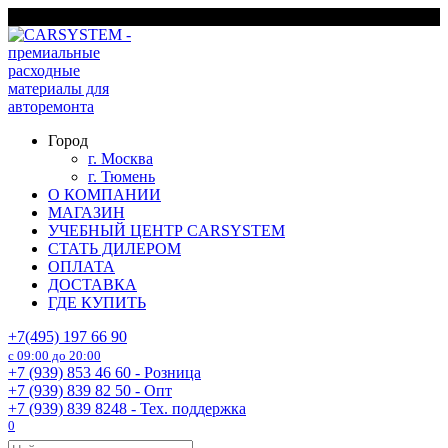
Перейти
г. Москва
к
содержанию
Город
г. Москва
г. Тюмень
О КОМПАНИИ
МАГАЗИН
УЧЕБНЫЙ ЦЕНТР CARSYSTEM
СТАТЬ ДИЛЕРОМ
ОПЛАТА
ДОСТАВКА
ГДЕ КУПИТЬ
+7(495) 197 66 90
с 09:00 до 20:00
+7 (939) 853 46 60 - Розница
+7 (939) 839 82 50 - Опт
+7 (939) 839 8248 - Тех. поддержка
0
Search