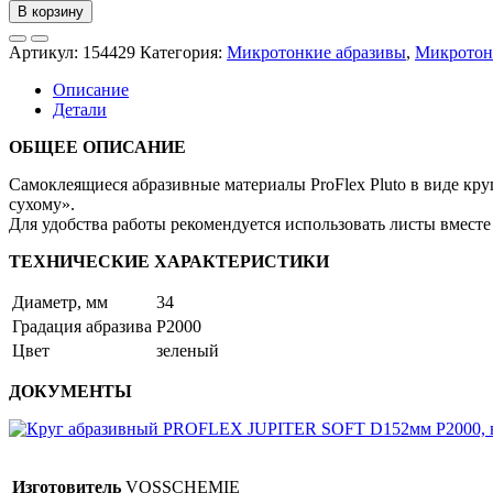
товара
В корзину
Круг
шлифовальный
Артикул:
154429
Категория:
Микротонкие абразивы
,
Микротон
PROFLEX
PLUTO
Описание
D34мм
Детали
P2000,
на
ОБЩЕЕ ОПИСАНИЕ
плёнке
(уп.=100шт.)
Самоклеящиеся абразивные материалы ProFlex Pluto в виде кр
сухому».
Для удобства работы рекомендуется использовать листы вместе 
ТЕХНИЧЕСКИЕ ХАРАКТЕРИСТИКИ
Диаметр, мм
34
Градация абразива
P2000
Цвет
зеленый
ДОКУМЕНТЫ
Изготовитель
VOSSCHEMIE