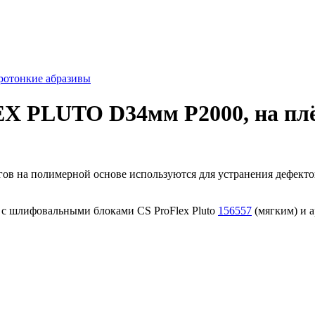
отонкие абразивы
PLUTO D34мм P2000, на плён
угов на полимерной основе используются для устранения дефек
е с шлифовальными блоками CS ProFlex Pluto
156557
(мягким) и а