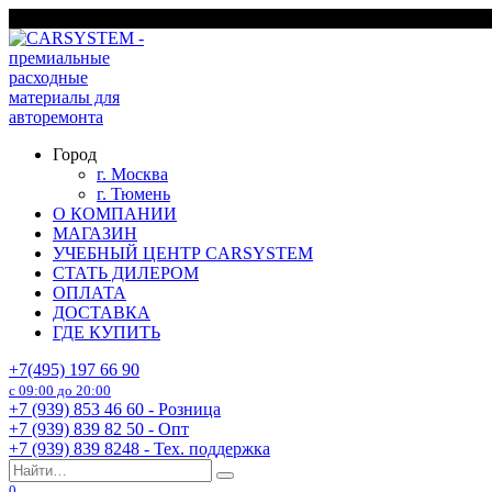
Перейти
г. Москва
к
содержанию
Город
г. Москва
г. Тюмень
О КОМПАНИИ
МАГАЗИН
УЧЕБНЫЙ ЦЕНТР CARSYSTEM
СТАТЬ ДИЛЕРОМ
ОПЛАТА
ДОСТАВКА
ГДЕ КУПИТЬ
+7(495) 197 66 90
с 09:00 до 20:00
+7 (939) 853 46 60 - Розница
+7 (939) 839 82 50 - Опт
+7 (939) 839 8248 - Тех. поддержка
Search
for:
0