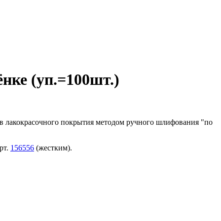
ке (уп.=100шт.)
тов лакокрасочного покрытия методом ручного шлифования "по
рт.
156556
(жестким).