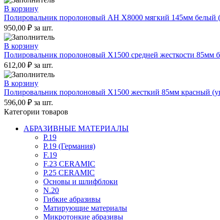
В корзину
Полировальник поролоновый AH X8000 мягкий 145мм белый (у
950,00
₽
за шт.
В корзину
Полировальник поролоновый X1500 средней жесткости 85мм бе
612,00
₽
за шт.
В корзину
Полировальник поролоновый X1500 жесткий 85мм красный (уп
596,00
₽
за шт.
Категории товаров
АБРАЗИВНЫЕ МАТЕРИАЛЫ
P.19
P.19 (Германия)
F.19
F.23 CERAMIC
P.25 CERAMIC
Основы и шлифблоки
N.20
Гибкие абразивы
Матирующие материалы
Микротонкие абразивы