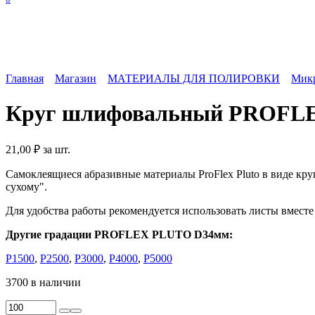
Главная
Магазин
МАТЕРИАЛЫ ДЛЯ ПОЛИРОВКИ
Микр
Круг шлифовальный PROFLEX 
21,00
₽
за шт.
Самоклеящиеся абразивные материалы ProFlex Pluto в виде кр
сухому".
Для удобства работы рекомендуется использовать листы вмест
Другие градации
PROFLEX
PLUTO
D34мм:
Р1500
,
Р2500
,
Р3000
,
Р4000
,
Р5000
3700 в наличии
Количество