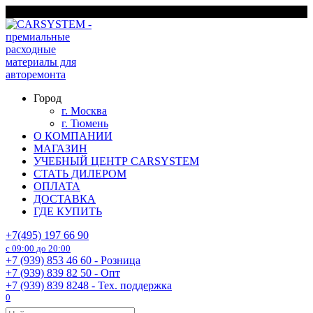
Перейти
г. Москва
к
содержанию
Город
г. Москва
г. Тюмень
О КОМПАНИИ
МАГАЗИН
УЧЕБНЫЙ ЦЕНТР CARSYSTEM
СТАТЬ ДИЛЕРОМ
ОПЛАТА
ДОСТАВКА
ГДЕ КУПИТЬ
+7(495) 197 66 90
с 09:00 до 20:00
+7 (939) 853 46 60 - Розница
+7 (939) 839 82 50 - Опт
+7 (939) 839 8248 - Тех. поддержка
0
Search