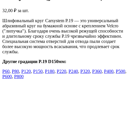
32,00
₽
за шт.
Шлифовальный круг Carsystem P.19 — это универсальный
абразивный круг на бумажной основе с креплением Velcro
("липучка"). Благодаря очень высокой режущей способности
и длительному сроку службы P.19 чрезвычайно эффективен.
Специальная система отверстий для отвода пыли создает
более высокую мощность всасывания, что продлевает срок
службы.
Другие градации P.19 D150мм:
Р60
,
Р80
,
Р120
,
Р150
,
Р180
,
Р220
,
Р240
,
Р320
,
Р360
,
Р400
,
Р500
,
Р600
,
Р800