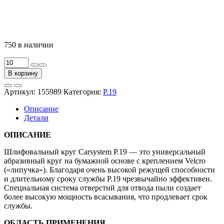
750 в наличии
Количество
товара
В корзину
Круг
абразивный
Артикул:
155989
Категория:
P.19
P.19
D150мм
Описание
P40,
Детали
25
отв.
ОПИСАНИЕ
золотой
на
Шлифовальный круг Carsystem P.19 — это универсальный
бумаге
абразивный круг на бумажной основе с креплением Velcro
(уп.=10/50шт.)
(«липучка»). Благодаря очень высокой режущей способности
и длительному сроку службы P.19 чрезвычайно эффективен.
Специальная система отверстий для отвода пыли создает
более высокую мощность всасывания, что продлевает срок
службы.
ОБЛАСТЬ ПРИМЕНЕНИЯ