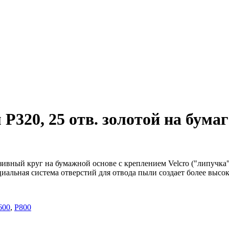
320, 25 отв. золотой на бумаге
ивный круг на бумажной основе с креплением Velcro ("липучка"
иальная система отверстий для отвода пыли создает более высо
600
,
Р800