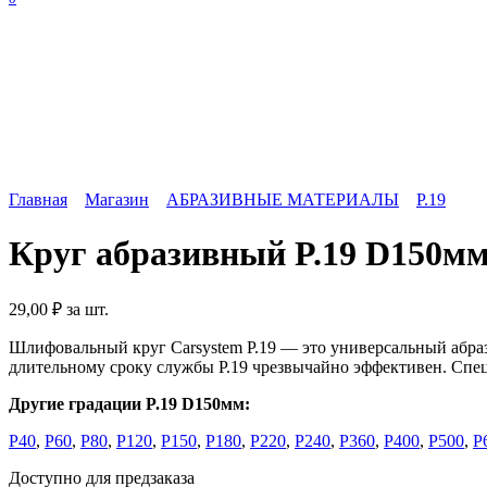
Главная
Магазин
АБРАЗИВНЫЕ МАТЕРИАЛЫ
P.19
Круг абразивный P.19 D150мм P
29,00
₽
за шт.
Шлифовальный круг Carsystem P.19 — это универсальный абраз
длительному сроку службы P.19 чрезвычайно эффективен. Спец
Другие градации P.19 D150мм:
Р40
,
Р60
,
Р80
,
Р120
,
Р150
,
Р180
,
Р220
,
Р240
,
Р360
,
Р400
,
Р500
,
Р
Доступно для предзаказа