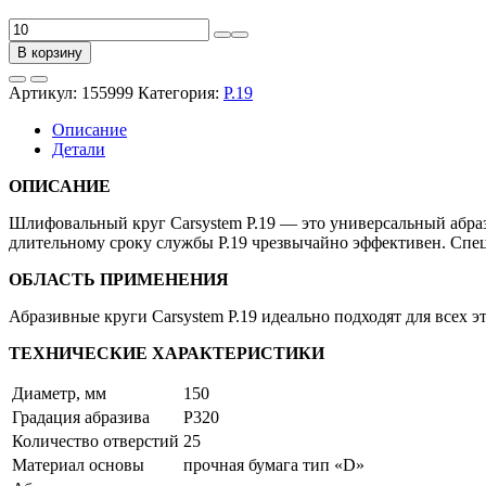
Количество
товара
В корзину
Круг
абразивный
Артикул:
155999
Категория:
P.19
P.19
D150мм
Описание
P320,
Детали
25
отв.
ОПИСАНИЕ
золотой
на
Шлифовальный круг Carsystem P.19 — это универсальный абраз
бумаге
длительному сроку службы P.19 чрезвычайно эффективен. Спец
(уп.=10/50шт.)
ОБЛАСТЬ ПРИМЕНЕНИЯ
Абразивные круги Carsystem P.19 идеально подходят для всех 
ТЕХНИЧЕСКИЕ ХАРАКТЕРИСТИКИ
Диаметр, мм
150
Градация абразива
P320
Количество отверстий
25
Материал основы
прочная бумага тип «D»