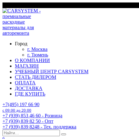
Перейти
г. Москва
к
содержанию
Город
г. Москва
г. Тюмень
О КОМПАНИИ
МАГАЗИН
УЧЕБНЫЙ ЦЕНТР CARSYSTEM
СТАТЬ ДИЛЕРОМ
ОПЛАТА
ДОСТАВКА
ГДЕ КУПИТЬ
+7(495) 197 66 90
с 09:00 до 20:00
+7 (939) 853 46 60 - Розница
+7 (939) 839 82 50 - Опт
+7 (939) 839 8248 - Тех. поддержка
Search
for:
0