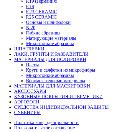
P.19 (Германия)
F.19
F.23 CERAMIC
P.25 CERAMIC
Основы и шлифблоки
N.20
Гибкие абразивы
Матирующие материалы
Микротонкие абразивы
ШПАТЛЕВКИ
ЛАКИ, ГРУНТЫ И РАЗБАВИТЕЛИ
МАТЕРИАЛЫ ДЛЯ ПОЛИРОВКИ
Пасты
Круги и салфетки из микрофибры
Микротонкие абразивы
Вспомогательные материалы
МАТЕРИАЛЫ ДЛЯ МАСКИРОВКИ
АКСЕССУАРЫ
КУЗОВНЫЕ ПОКРЫТИЯ И ГЕРМЕТИКИ
АЭРОЗОЛИ
СРЕДСТВА ИНДИВИДУАЛЬНОЙ ЗАЩИТЫ
СУВЕНИРЫ
Политика конфиденциальности
Пользовательское соглашение