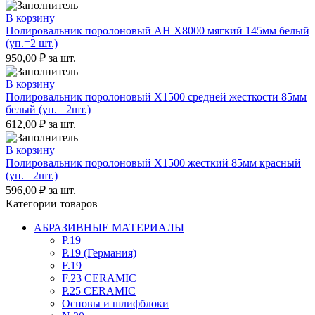
В корзину
Полировальник поролоновый AH X8000 мягкий 145мм белый
(уп.=2 шт.)
950,00
₽
за шт.
В корзину
Полировальник поролоновый X1500 средней жесткости 85мм
белый (уп.= 2шт.)
612,00
₽
за шт.
В корзину
Полировальник поролоновый X1500 жесткий 85мм красный
(уп.= 2шт.)
596,00
₽
за шт.
Категории товаров
АБРАЗИВНЫЕ МАТЕРИАЛЫ
P.19
P.19 (Германия)
F.19
F.23 CERAMIC
P.25 CERAMIC
Основы и шлифблоки