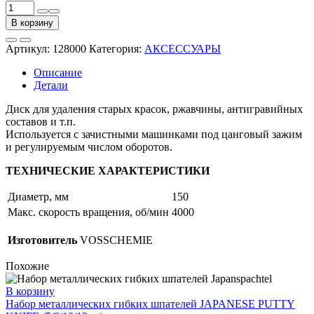
Количество
товара
В корзину
Диск
для
Артикул:
128000
Категория:
АКСЕССУАРЫ
снятия
старой
Описание
краски
Детали
и
ржавчины
Диск для удаления старых красок, ржавчины, антигравийных
STRIPPING
составов и т.п.
DISC
Используется с зачистными машинками под цанговый зажим
D150мм
и регулируемым числом оборотов.
ТЕХНИЧЕСКИЕ ХАРАКТЕРИСТИКИ
Диаметр, мм
150
Макс. скорость вращения, об/мин
4000
Изготовитель
VOSSCHEMIE
Похожие
В корзину
Набор металлических гибких шпателей JAPANESE PUTTY