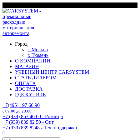
Перейти
г. Москва
к
содержанию
Город
г. Москва
г. Тюмень
О КОМПАНИИ
МАГАЗИН
УЧЕБНЫЙ ЦЕНТР CARSYSTEM
СТАТЬ ДИЛЕРОМ
ОПЛАТА
ДОСТАВКА
ГДЕ КУПИТЬ
+7(495) 197 66 90
с 09:00 до 20:00
+7 (939) 853 46 60 - Розница
+7 (939) 839 82 50 - Опт
+7 (939) 839 8248 - Тех. поддержка
0
Search