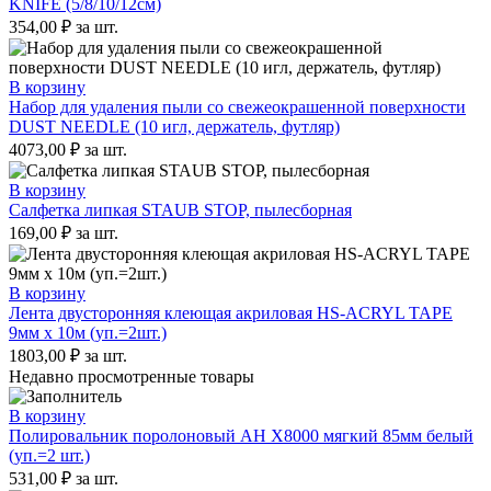
KNIFE (5/8/10/12см)
354,00
₽
за шт.
В корзину
Набор для удаления пыли со свежеокрашенной поверхности
DUST NEEDLE (10 игл, держатель, футляр)
4073,00
₽
за шт.
В корзину
Салфетка липкая STAUB STOP, пылесборная
169,00
₽
за шт.
В корзину
Лента двусторонняя клеющая акриловая HS-ACRYL TAPE
9мм х 10м (уп.=2шт.)
1803,00
₽
за шт.
Недавно просмотренные товары
В корзину
Полировальник поролоновый AH X8000 мягкий 85мм белый
(уп.=2 шт.)
531,00
₽
за шт.