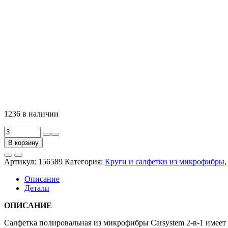
1236 в наличии
Количество
товара
В корзину
Микрофибра
2
Артикул:
156589
Категория:
Круги и салфетки из микрофибры
в
1,
Описание
40x40см
Детали
(уп.=3шт.)
ОПИСАНИЕ
Салфетка полировальная из микрофибры Carsystem 2-в-1 имеет 