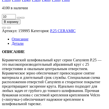
4100 в наличии
Количество
товара
В корзину
Круг
абразивный
Артикул:
159995
Категория:
P.25 CERAMIC
P.25
CERAMIC
Описание
150мм
Детали
P80,
25
ОПИСАНИЕ
отв.
керамика
Керамический шлифовальный круг серии Carsystem P.25 —
на
это высокопроизводительный абразивный круг с 25
бумаге
отверстиями и овальным центральным отверстием.
(уп.=10/50шт)
Керамическое зерно обеспечивает превосходное снятие
материала и длительный срок службы. Специальная схема
расположения отверстий Carsystem и стеаратное покрытие
предотвращают засорение круга. Идеально подходит для
любых задач от грубого до тонкого шлифования. Прочная
бумажная основа с системой крепления креплением Velcro
(«липучка») обеспечивает надежное крепление к
шлифовальной тарелке.