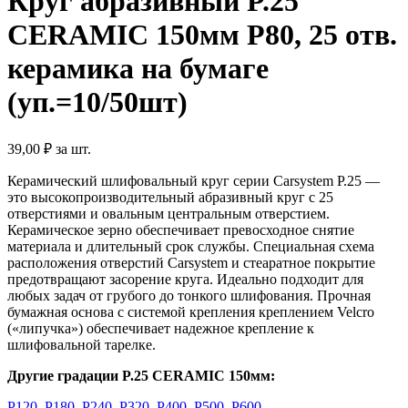
Круг абразивный P.25
CERAMIC 150мм P80, 25 отв.
керамика на бумаге
(уп.=10/50шт)
39,00
₽
за шт.
Керамический шлифовальный круг серии Carsystem P.25 —
это высокопроизводительный абразивный круг с 25
отверстиями и овальным центральным отверстием.
Керамическое зерно обеспечивает превосходное снятие
материала и длительный срок службы. Специальная схема
расположения отверстий Carsystem и стеаратное покрытие
предотвращают засорение круга. Идеально подходит для
любых задач от грубого до тонкого шлифования. Прочная
бумажная основа с системой крепления креплением Velcro
(«липучка») обеспечивает надежное крепление к
шлифовальной тарелке.
Другие градации P.25 CERAMIC 150мм:
Р120
,
Р180
,
Р240
,
Р320
,
Р400
,
Р500
,
Р600