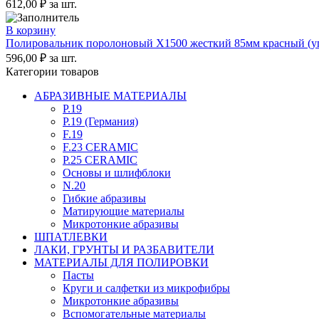
612,00
₽
за шт.
В корзину
Полировальник поролоновый X1500 жесткий 85мм красный (уп
596,00
₽
за шт.
Категории товаров
АБРАЗИВНЫЕ МАТЕРИАЛЫ
P.19
P.19 (Германия)
F.19
F.23 CERAMIC
P.25 CERAMIC
Основы и шлифблоки
N.20
Гибкие абразивы
Матирующие материалы
Микротонкие абразивы
ШПАТЛЕВКИ
ЛАКИ, ГРУНТЫ И РАЗБАВИТЕЛИ
МАТЕРИАЛЫ ДЛЯ ПОЛИРОВКИ
Пасты
Круги и салфетки из микрофибры
Микротонкие абразивы
Вспомогательные материалы