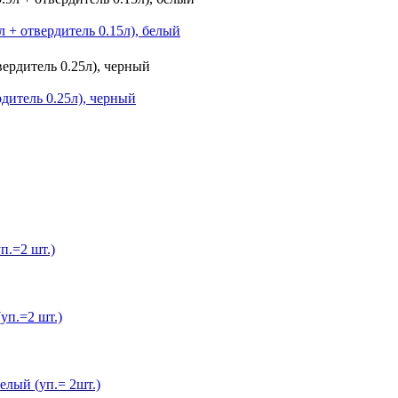
+ отвердитель 0.15л), белый
дитель 0.25л), черный
.=2 шт.)
п.=2 шт.)
лый (уп.= 2шт.)