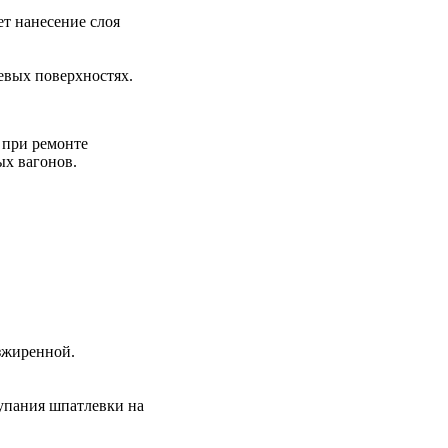
т нанесение слоя
евых поверхностях.
 при ремонте
ых вагонов.
зжиренной.
упания шпатлевки на