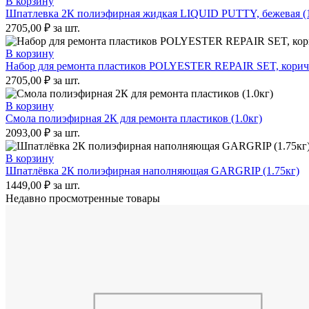
В корзину
Шпатлевка 2К полиэфирная жидкая LIQUID PUTTY, бежевая (1
2705,00
₽
за шт.
В корзину
Набор для ремонта пластиков POLYESTER REPAIR SET, коричн
2705,00
₽
за шт.
В корзину
Смола полиэфирная 2К для ремонта пластиков (1.0кг)
2093,00
₽
за шт.
В корзину
Шпатлёвка 2К полиэфирная наполняющая GARGRIP (1.75кг)
1449,00
₽
за шт.
Недавно просмотренные товары