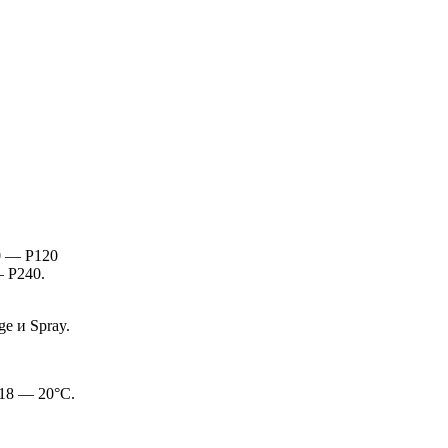
0 — P120
 Р240.
e и Spray.
 18 — 20°C.