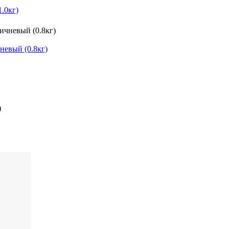
.0кг)
евый (0.8кг)