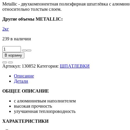
Metallic - двухкомпонентная полиэфирная шпатлёвка с алюмин
относительно толстым слоем.
Другие объемы METALLIC:
2кг
239 в наличии
Количество
товара
В корзину
Шпатлевка
2К
Артикул:
130852
Категория:
ШПАТЛЕВКИ
полиэфирная
с
Описание
алюминием
Детали
METALLIC,
серебристая
ОБЩЕЕ ОПИСАНИЕ
(1.0кг)
с алюминиевым наполнителем
высокая прочность
улучшенная теплопроводность
ХАРАКТЕРИСТИКИ