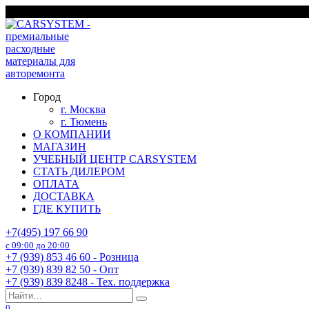
Перейти
г. Москва
к
содержанию
Город
г. Москва
г. Тюмень
О КОМПАНИИ
МАГАЗИН
УЧЕБНЫЙ ЦЕНТР CARSYSTEM
СТАТЬ ДИЛЕРОМ
ОПЛАТА
ДОСТАВКА
ГДЕ КУПИТЬ
+7(495) 197 66 90
с 09:00 до 20:00
+7 (939) 853 46 60 - Розница
+7 (939) 839 82 50 - Опт
+7 (939) 839 8248 - Тех. поддержка
Search
for:
0