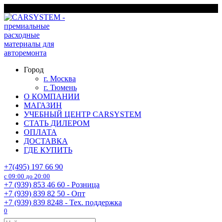
Перейти
г. Москва
к
содержанию
Город
г. Москва
г. Тюмень
О КОМПАНИИ
МАГАЗИН
УЧЕБНЫЙ ЦЕНТР CARSYSTEM
СТАТЬ ДИЛЕРОМ
ОПЛАТА
ДОСТАВКА
ГДЕ КУПИТЬ
+7(495) 197 66 90
с 09:00 до 20:00
+7 (939) 853 46 60 - Розница
+7 (939) 839 82 50 - Опт
+7 (939) 839 8248 - Тех. поддержка
0
Search