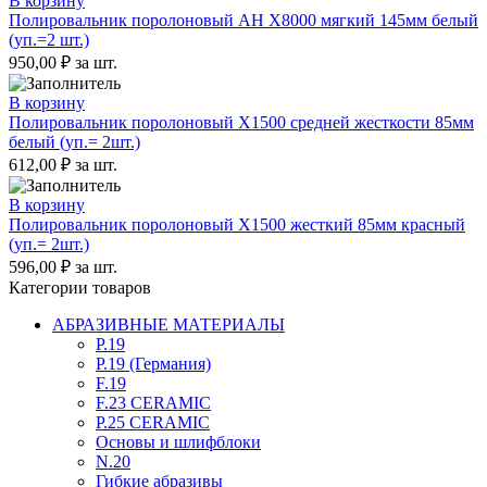
В корзину
Полировальник поролоновый AH X8000 мягкий 145мм белый
(уп.=2 шт.)
950,00
₽
за шт.
В корзину
Полировальник поролоновый X1500 средней жесткости 85мм
белый (уп.= 2шт.)
612,00
₽
за шт.
В корзину
Полировальник поролоновый X1500 жесткий 85мм красный
(уп.= 2шт.)
596,00
₽
за шт.
Категории товаров
АБРАЗИВНЫЕ МАТЕРИАЛЫ
P.19
P.19 (Германия)
F.19
F.23 CERAMIC
P.25 CERAMIC
Основы и шлифблоки
N.20
Гибкие абразивы