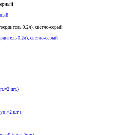
рный
дитель 0.2л), светло-серый
.=2 шт.)
п.=2 шт.)
лый (уп.= 2шт.)