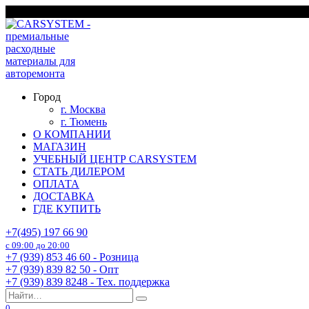
Перейти
г. Москва
к
содержанию
Город
г. Москва
г. Тюмень
О КОМПАНИИ
МАГАЗИН
УЧЕБНЫЙ ЦЕНТР CARSYSTEM
СТАТЬ ДИЛЕРОМ
ОПЛАТА
ДОСТАВКА
ГДЕ КУПИТЬ
+7(495) 197 66 90
с 09:00 до 20:00
+7 (939) 853 46 60 - Розница
+7 (939) 839 82 50 - Опт
+7 (939) 839 8248 - Тех. поддержка
Search
for:
0