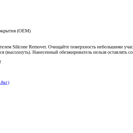
покрытия (OEM)
елем Silicone Remover. Очищайте поверхность небольшими участ
я (высохнуть). Нанесенный обезжириватель нельзя оставлять с
!