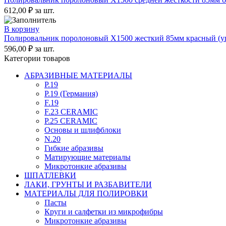
612,00
₽
за шт.
В корзину
Полировальник поролоновый X1500 жесткий 85мм красный (уп
596,00
₽
за шт.
Категории товаров
АБРАЗИВНЫЕ МАТЕРИАЛЫ
P.19
P.19 (Германия)
F.19
F.23 CERAMIC
P.25 CERAMIC
Основы и шлифблоки
N.20
Гибкие абразивы
Матирующие материалы
Микротонкие абразивы
ШПАТЛЕВКИ
ЛАКИ, ГРУНТЫ И РАЗБАВИТЕЛИ
МАТЕРИАЛЫ ДЛЯ ПОЛИРОВКИ
Пасты
Круги и салфетки из микрофибры
Микротонкие абразивы