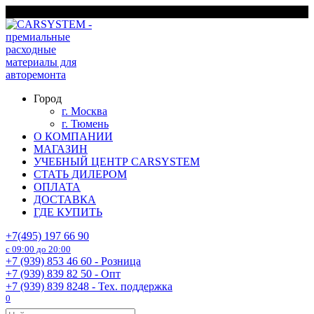
Перейти
г. Москва
к
содержанию
Город
г. Москва
г. Тюмень
О КОМПАНИИ
МАГАЗИН
УЧЕБНЫЙ ЦЕНТР CARSYSTEM
СТАТЬ ДИЛЕРОМ
ОПЛАТА
ДОСТАВКА
ГДЕ КУПИТЬ
+7(495) 197 66 90
с 09:00 до 20:00
+7 (939) 853 46 60 - Розница
+7 (939) 839 82 50 - Опт
+7 (939) 839 8248 - Тех. поддержка
0
Search