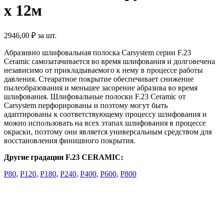
x 12м
2946,00
₽
за шт.
Абразивно шлифовальная полоска Carsystem серии F.23
Ceramic самозатачивается во время шлифования и долговечена
независимо от прикладываемого к нему в процессе работы
давления. Стеаратное покрытие обеспечивает снижение
пылеобразования и меньшее засорение абразива во время
шлифования. Шлифовальные полоски F.23 Ceramic от
Carsystem перфорированы и поэтому могут быть
адаптированы к соответствующему процессу шлифования и
можно использовать на всех этапах шлифования в процессе
окраски, поэтому они является универсальным средством для
восстановления финишного покрытия.
Другие
градации
F.23 CERAMIC:
P80
,
P120
,
P180
,
P240
,
P400
,
P600
,
P800