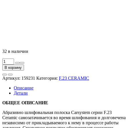
32 в наличии
Количество
товара
В корзину
Полоса
абразивная
Артикул:
159231
Категория:
F.23 CERAMIC
F.23
CERAMIC
Описание
P320,
Детали
рулон
70мм
ОБЩЕЕ ОПИСАНИЕ
x
12м
Абразивно шлифовальная полоска Carsystem серии F.23
Ceramic самозатачивается во время шлифования и долговечена
независимо от прикладываемого к нему в процессе работы
давления. Стеаратное покрытие обеспечивает снижение