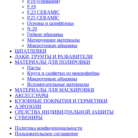
P.19 (Германия)
F.19
F.23 CERAMIC
P.25 CERAMIC
Основы и шлифблоки
N.20
Гибкие абразивы
Матирующие материалы
Микротонкие абразивы
ШПАТЛЕВКИ
ЛАКИ, ГРУНТЫ И РАЗБАВИТЕЛИ
МАТЕРИАЛЫ ДЛЯ ПОЛИРОВКИ
Пасты
Круги и салфетки из микрофибры
Микротонкие абразивы
Вспомогательные материалы
МАТЕРИАЛЫ ДЛЯ МАСКИРОВКИ
АКСЕССУАРЫ
КУЗОВНЫЕ ПОКРЫТИЯ И ГЕРМЕТИКИ
АЭРОЗОЛИ
СРЕДСТВА ИНДИВИДУАЛЬНОЙ ЗАЩИТЫ
СУВЕНИРЫ
Политика конфиденциальности
Пользовательское соглашение