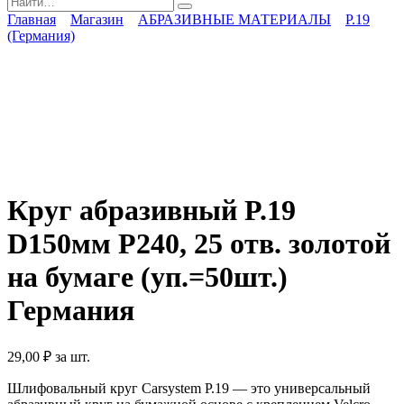
for:
Главная
Магазин
АБРАЗИВНЫЕ МАТЕРИАЛЫ
P.19
(Германия)
Круг абразивный P.19
D150мм P240, 25 отв. золотой
на бумаге (уп.=50шт.)
Германия
29,00
₽
за шт.
Шлифовальный круг Carsystem P.19 — это универсальный