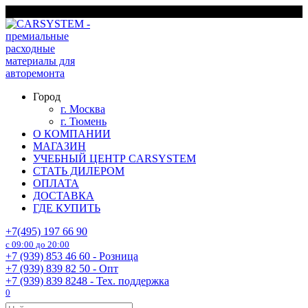
Перейти
г. Москва
к
содержанию
Город
г. Москва
г. Тюмень
О КОМПАНИИ
МАГАЗИН
УЧЕБНЫЙ ЦЕНТР CARSYSTEM
СТАТЬ ДИЛЕРОМ
ОПЛАТА
ДОСТАВКА
ГДЕ КУПИТЬ
+7(495) 197 66 90
с 09:00 до 20:00
+7 (939) 853 46 60 - Розница
+7 (939) 839 82 50 - Опт
+7 (939) 839 8248 - Тех. поддержка
0
Search