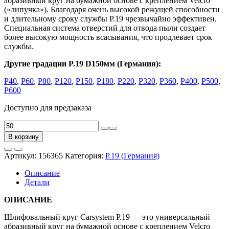
абразивный круг на бумажной основе с креплением Velcro
(«липучка»). Благодаря очень высокой режущей способности
и длительному сроку службы P.19 чрезвычайно эффективен.
Специальная система отверстий для отвода пыли создает
более высокую мощность всасывания, что продлевает срок
службы.
Другие градации P.19 D150мм (Германия):
Р40
,
Р60
,
Р80
,
Р120
,
Р150
,
Р180
,
Р220
,
Р320
,
Р360
,
Р400
,
Р500
,
Р600
Доступно для предзаказа
Количество
товара
В корзину
Круг
абразивный
Артикул:
156365
Категория:
P.19 (Германия)
P.19
D150мм
Описание
P240,
Детали
25
отв.
ОПИСАНИЕ
золотой
на
Шлифовальный круг Carsystem P.19 — это универсальный
бумаге
абразивный круг на бумажной основе с креплением Velcro