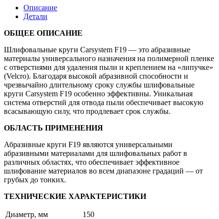
D150мм
Описание
P500,
Детали
25
отв.
ОБЩЕЕ ОПИСАНИЕ
на
плёнке
Шлифовальные круги Carsystem F19 — это абразивные
(уп.=10/50шт.)
материалы универсального назначения на полимерной пленке
с отверстиями для удаления пыли и креплением на «липучке»
(Velcro). Благодаря высокой абразивной способности и
чрезвычайно длительному сроку службы шлифовальные
круги Carsystem F19 особенно эффективны. Уникальная
система отверстий для отвода пыли обеспечивает высокую
всасывающую силу, что продлевает срок службы.
ОБЛАСТЬ ПРИМЕНЕНИЯ
Абразивные круги F19 являются универсальными
абразивными материалами для шлифовальных работ в
различных областях, что обеспечивает эффективное
шлифование материалов во всем диапазоне градаций — от
грубых до тонких.
ТЕХНИЧЕСКИЕ ХАРАКТЕРИСТИКИ
Диаметр, мм
150