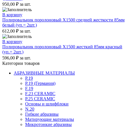
950,00
₽
за шт.
В корзину
Полировальник поролоновый X1500 средней жесткости 85мм
белый (уп.= 2шт.)
612,00
₽
за шт.
В корзину
Полировальник поролоновый X1500 жесткий 85мм красный
(уп.= 2шт.)
596,00
₽
за шт.
Категории товаров
АБРАЗИВНЫЕ МАТЕРИАЛЫ
P.19
P.19 (Германия)
F.19
F.23 CERAMIC
P.25 CERAMIC
Основы и шлифблоки
N.20
Гибкие абразивы
Матирующие материалы
Микротонкие абразивы