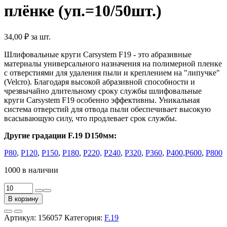
плёнке (уп.=10/50шт.)
34,00
₽
за шт.
Шлифовальные круги Carsystem F19 - это абразивные
материалы универсального назначения на полимерной пленке
с отверстиями для удаления пыли и креплением на "липучке"
(Velcro). Благодаря высокой абразивной способности и
чрезвычайно длительному сроку службы шлифовальные
круги Carsystem F19 особенно эффективны. Уникальная
система отверстий для отвода пыли обеспечивает высокую
всасывающую силу, что продлевает срок службы.
Другие градации F.19 D150мм:
P80
,
P120
,
Р150
,
P180
,
Р220,
Р240
,
P320
,
Р360
,
P400
,
P600
,
P800
1000 в наличии
Количество
товара
В корзину
Круг
абразивный
Артикул:
156057
Категория:
F.19
F.19