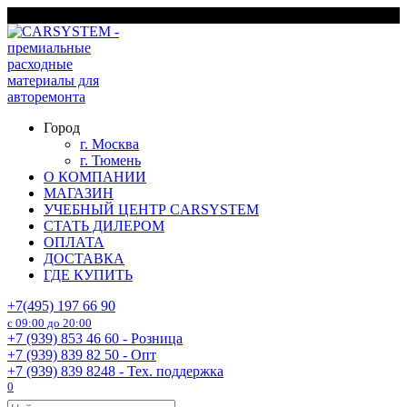
Перейти
г. Москва
к
содержанию
Город
г. Москва
г. Тюмень
О КОМПАНИИ
МАГАЗИН
УЧЕБНЫЙ ЦЕНТР CARSYSTEM
СТАТЬ ДИЛЕРОМ
ОПЛАТА
ДОСТАВКА
ГДЕ КУПИТЬ
+7(495) 197 66 90
с 09:00 до 20:00
+7 (939) 853 46 60 - Розница
+7 (939) 839 82 50 - Опт
+7 (939) 839 8248 - Тех. поддержка
0
Search