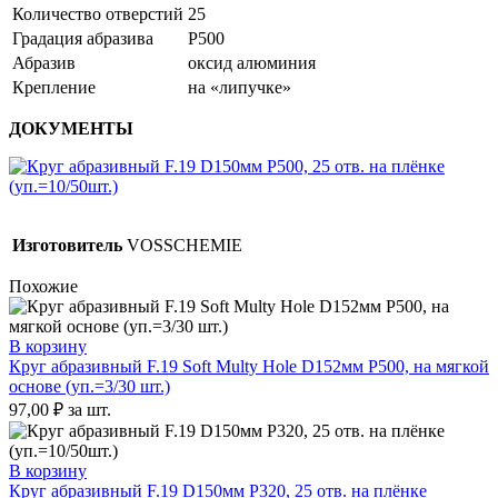
Количество отверстий
25
Градация абразива
P500
Абразив
оксид алюминия
Крепление
на «липучке»
ДОКУМЕНТЫ
Изготовитель
VOSSCHEMIE
Похожие
В корзину
Круг абразивный F.19 Soft Multy Hole D152мм P500, на мягкой
основе (уп.=3/30 шт.)
97,00
₽
за шт.
В корзину
Круг абразивный F.19 D150мм P320, 25 отв. на плёнке