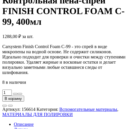
Контрольная пена-спрей
FINISH CONTROL FOAM C-
99, 400мл
1288,00
₽
за шт.
Carsystem Finish Control Foam C-99 - это спрей в виде
микропены на водной основе. Не содержит силиконов.
Идеально подходит для проверки и очистки между ступенями
полировки. Удаляет жирные и восковые остатки и делает
визуально заметными любые оставшиеся следы от
шлифования.
8 в наличии
Количество
товара
В корзину
Контрольная
пена-
Артикул:
156614
Категория:
Вспомогательные материалы
,
спрей
МАТЕРИАЛЫ ДЛЯ ПОЛИРОВКИ
FINISH
CONTROL
Описание
FOAM