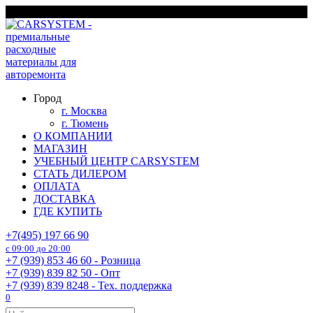
Перейти
г. Москва
к
содержанию
Город
г. Москва
г. Тюмень
О КОМПАНИИ
МАГАЗИН
УЧЕБНЫЙ ЦЕНТР CARSYSTEM
СТАТЬ ДИЛЕРОМ
ОПЛАТА
ДОСТАВКА
ГДЕ КУПИТЬ
+7(495) 197 66 90
с 09:00 до 20:00
+7 (939) 853 46 60 - Розница
+7 (939) 839 82 50 - Опт
+7 (939) 839 8248 - Тех. поддержка
0
Search