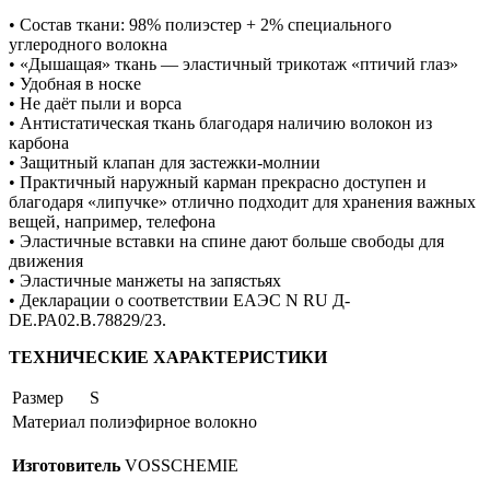
• Состав ткани: 98% полиэстер + 2% специального
углеродного волокна
• «Дышащая» ткань — эластичный трикотаж «птичий глаз»
• Удобная в носке
• Не даёт пыли и ворса
• Антистатическая ткань благодаря наличию волокон из
карбона
• Защитный клапан для застежки-молнии
• Практичный наружный карман прекрасно доступен и
благодаря «липучке» отлично подходит для хранения важных
вещей, например, телефона
• Эластичные вставки на спине дают больше свободы для
движения
• Эластичные манжеты на запястьях
• Декларации о соответствии ЕАЭС N RU Д-
DE.РА02.В.78829/23.
ТЕХНИЧЕСКИЕ ХАРАКТЕРИСТИКИ
Размер
S
Материал
полиэфирное волокно
Изготовитель
VOSSCHEMIE