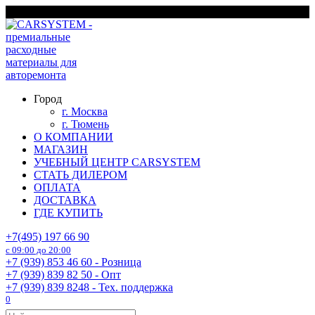
Перейти
г. Москва
к
содержанию
Город
г. Москва
г. Тюмень
О КОМПАНИИ
МАГАЗИН
УЧЕБНЫЙ ЦЕНТР CARSYSTEM
СТАТЬ ДИЛЕРОМ
ОПЛАТА
ДОСТАВКА
ГДЕ КУПИТЬ
+7(495) 197 66 90
с 09:00 до 20:00
+7 (939) 853 46 60 - Розница
+7 (939) 839 82 50 - Опт
+7 (939) 839 8248 - Тех. поддержка
0
Search