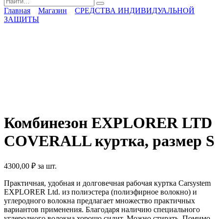
for:
Главная
Магазин
СРЕДСТВА ИНДИВИДУАЛЬНОЙ
ЗАЩИТЫ
Комбинезон EXPLORER LTD
COVERALL куртка, размер S
4300,00
₽
за шт.
Практичная, удобная и долговечная рабочая куртка Carsystem
EXPLORER Ltd. из полиэстера (полиэфирное волокно) и
углеродного волокна предлагает множество практичных
вариантов применения. Благодаря наличию специального
углеродного волокна хорошо сидит. Можно стирать. Помимо